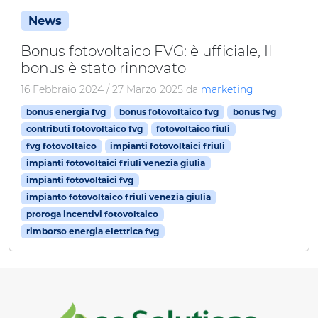
News
Bonus fotovoltaico FVG: è ufficiale, Il
bonus è stato rinnovato
16 Febbraio 2024
/
27 Marzo 2025
da
marketing
bonus energia fvg
bonus fotovoltaico fvg
bonus fvg
contributi fotovoltaico fvg
fotovoltaico fiuli
fvg fotovoltaico
impianti fotovoltaici friuli
impianti fotovoltaici friuli venezia giulia
impianti fotovoltaici fvg
impianto fotovoltaico friuli venezia giulia
proroga incentivi fotovoltaico
rimborso energia elettrica fvg