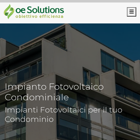
M
Impianto Fotovoltaico
Condominiale
Impianti Fotovoltaici per il tuo
Condominio